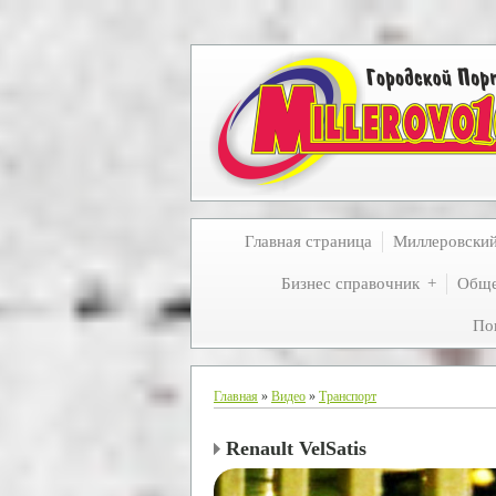
Главная страница
Миллеровски
Бизнес справочник
Обще
По
Главная
»
Видео
»
Транспорт
Renault VelSatis