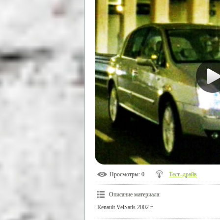
Просмотры
: 0
Тест–драйв
Описание материала
:
Renault VelSatis 2002 г.