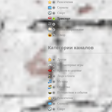
Развлечения
Сериалы
Спорт
Транспорт
Фильмы и анимация
Хобби и образование
Юмор
Категории каналов
Другое
Компьютерные игры
Красота и здоровье
Люди и блоги
Музыка
Общество
Путешествия и события
Развлечения
Сериалы
Спорт