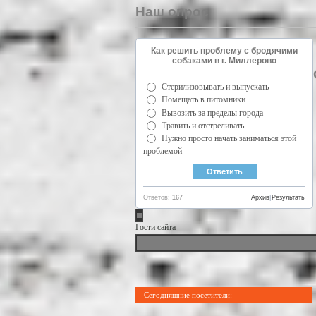
Наш опрос
Как решить проблему с бродячими
собаками в г. Миллерово
Стерилизовывать и выпускать
Помещать в питомники
Вывозить за пределы города
Травить и отстреливать
Нужно просто начать заниматься этой
проблемой
Ответов:
167
Архив
|
Результаты
Гости сайта
Сегодняшние посетители: