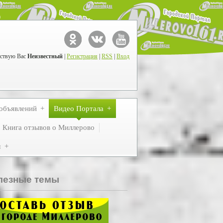
ствую Вас
Неизвестный
|
Регистрация
|
RSS
|
Вход
объявлений
Видео Портала
Книга отзывов о Миллерово
м
лезные темы