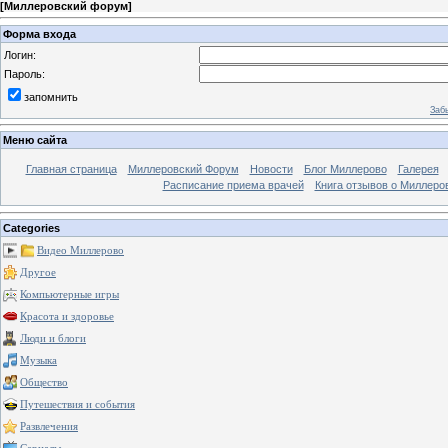
[
Миллеровский форум
]
Форма входа
Логин:
Пароль:
запомнить
Заб
Меню сайта
Главная страница
Миллеровский Форум
Новости
Блог Миллерово
Галерея
Расписание приема врачей
Книга отзывов о Миллеро
Categories
Видео Миллерово
Другое
Компьютерные игры
Красота и здоровье
Люди и блоги
Музыка
Общество
Путешествия и события
Развлечения