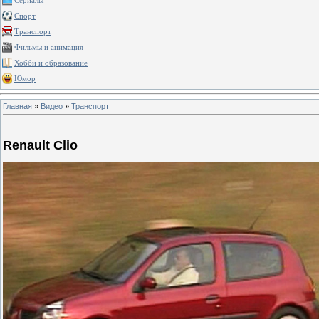
Сериалы
Спорт
Транспорт
Фильмы и анимация
Хобби и образование
Юмор
Главная
»
Видео
»
Транспорт
Renault Сlio