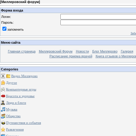
[
Миллеровский форум
]
Форма входа
Логин:
Пароль:
запомнить
Заб
Меню сайта
Главная страница
Миллеровский Форум
Новости
Блог Миллерово
Галерея
Расписание приема врачей
Книга отзывов о Миллеро
Categories
Видео Миллерово
Другое
Компьютерные игры
Красота и здоровье
Люди и блоги
Музыка
Общество
Путешествия и события
Развлечения