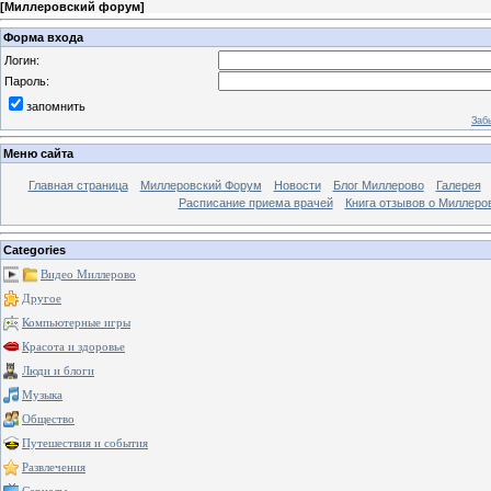
[
Миллеровский форум
]
Форма входа
Логин:
Пароль:
запомнить
Заб
Меню сайта
Главная страница
Миллеровский Форум
Новости
Блог Миллерово
Галерея
Расписание приема врачей
Книга отзывов о Миллеро
Categories
Видео Миллерово
Другое
Компьютерные игры
Красота и здоровье
Люди и блоги
Музыка
Общество
Путешествия и события
Развлечения