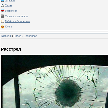
Сериалы
Спорт
Транспорт
Фильмы и анимация
Хобби и образование
Юмор
Главная
»
Видео
»
Транспорт
Расстрел