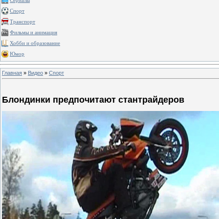
Сериалы
Спорт
Транспорт
Фильмы и анимация
Хобби и образование
Юмор
Главная
»
Видео
»
Спорт
Блондинки предпочитают стантрайдеров