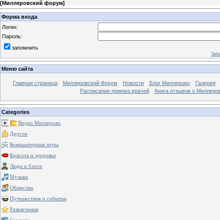
[
Миллеровский форум
]
Форма входа
Логин:
Пароль:
запомнить
Заб
Меню сайта
Главная страница
Миллеровский Форум
Новости
Блог Миллерово
Галерея
Расписание приема врачей
Книга отзывов о Миллеро
Categories
Видео Миллерово
Другое
Компьютерные игры
Красота и здоровье
Люди и блоги
Музыка
Общество
Путешествия и события
Развлечения