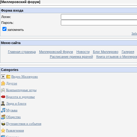
[
Миллеровский форум
]
Форма входа
Логин:
Пароль:
запомнить
Заб
Меню сайта
Главная страница
Миллеровский Форум
Новости
Блог Миллерово
Галерея
Расписание приема врачей
Книга отзывов о Миллеро
Categories
Видео Миллерово
Другое
Компьютерные игры
Красота и здоровье
Люди и блоги
Музыка
Общество
Путешествия и события
Развлечения