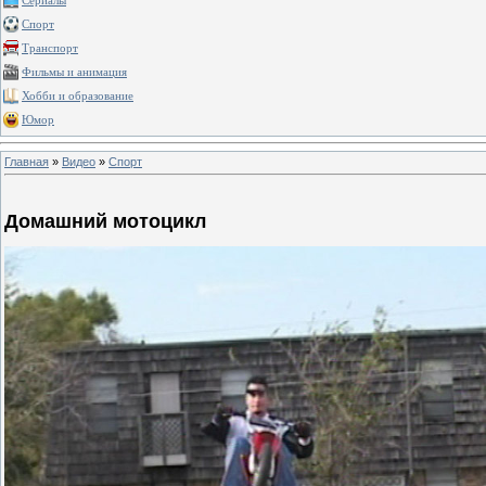
Сериалы
Спорт
Транспорт
Фильмы и анимация
Хобби и образование
Юмор
Главная
»
Видео
»
Спорт
Домашний мотоцикл