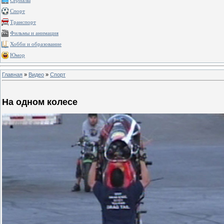
Сериалы
Спорт
Транспорт
Фильмы и анимация
Хобби и образование
Юмор
Главная
»
Видео
»
Спорт
На одном колесе