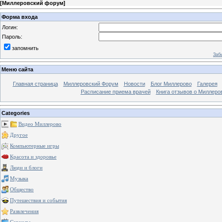
[
Миллеровский форум
]
Форма входа
Логин:
Пароль:
запомнить
Заб
Меню сайта
Главная страница
Миллеровский Форум
Новости
Блог Миллерово
Галерея
Расписание приема врачей
Книга отзывов о Миллеро
Categories
Видео Миллерово
Другое
Компьютерные игры
Красота и здоровье
Люди и блоги
Музыка
Общество
Путешествия и события
Развлечения