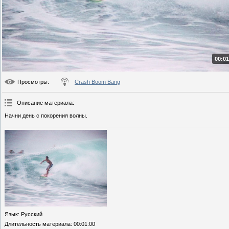
00:01
Просмотры
:
Crash Boom Bang
Описание материала
:
Начни день с покорения волны.
Язык
: Русский
Длительность материала
: 00:01:00