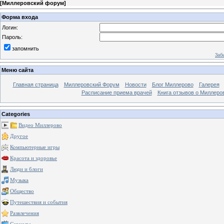
[
Миллеровский форум
]
Форма входа
Логин:
Пароль:
запомнить
Заб
Меню сайта
Главная страница
Миллеровский Форум
Новости
Блог Миллерово
Галерея
Расписание приема врачей
Книга отзывов о Миллеро
Categories
Видео Миллерово
Другое
Компьютерные игры
Красота и здоровье
Люди и блоги
Музыка
Общество
Путешествия и события
Развлечения