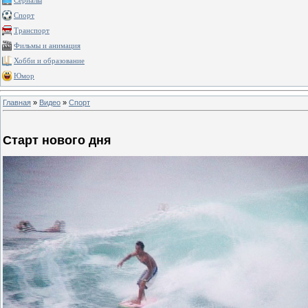
Сериалы
Спорт
Транспорт
Фильмы и анимация
Хобби и образование
Юмор
Главная
»
Видео
»
Спорт
Старт нового дня