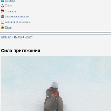
Сериалы
Спорт
Транспорт
Фильмы и анимация
Хобби и образование
Юмор
Главная
»
Видео
»
Спорт
Сила притяжения