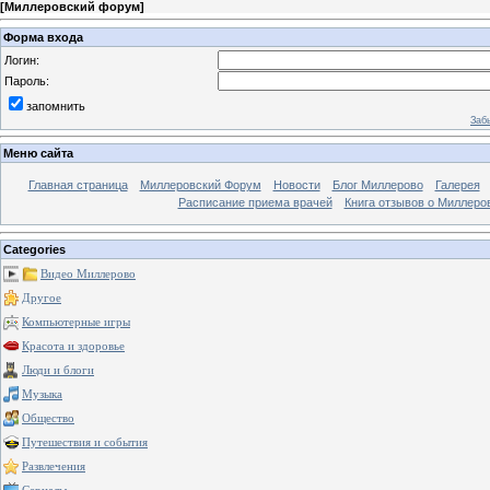
[
Миллеровский форум
]
Форма входа
Логин:
Пароль:
запомнить
Заб
Меню сайта
Главная страница
Миллеровский Форум
Новости
Блог Миллерово
Галерея
Расписание приема врачей
Книга отзывов о Миллеро
Categories
Видео Миллерово
Другое
Компьютерные игры
Красота и здоровье
Люди и блоги
Музыка
Общество
Путешествия и события
Развлечения