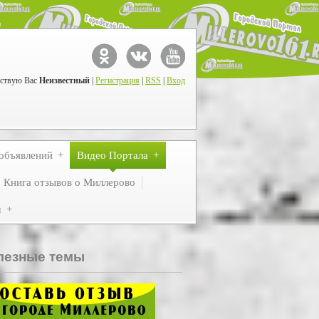
ствую Вас
Неизвестный
|
Регистрация
|
RSS
|
Вход
объявлений
Видео Портала
Книга отзывов о Миллерово
м
лезные темы