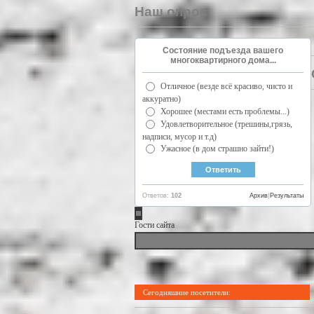
Наш опрос
Состояние подъезда вашего
многоквартирного дома...
Отличное (везде всё красиво, чисто и
аккуратно)
Хорошее (местами есть проблемы...)
Удовлетворительное (трешины,грязь,
надписи, мусор и т.д)
Ужасное (в дом страшно зайти!)
Ответов:
102
Архив
|
Результаты
Гости сайта
Сегодняшние посетители: