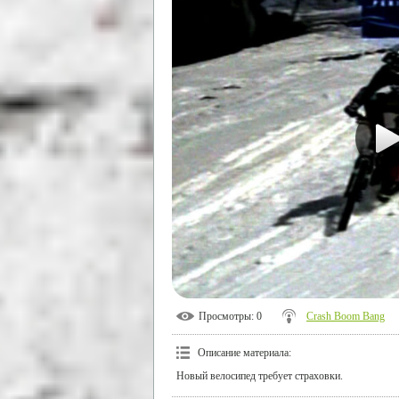
Просмотры
: 0
Crash Boom Bang
Описание материала
:
Новый велосипед требует страховки.