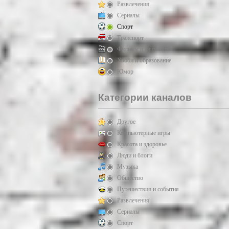
Развлечения
Сериалы
Спорт
Транспорт
Фильмы и анимация
Хобби и образование
Юмор
Категории каналов
Другое
Компьютерные игры
Красота и здоровье
Люди и блоги
Музыка
Общество
Путешествия и события
Развлечения
Сериалы
Спорт