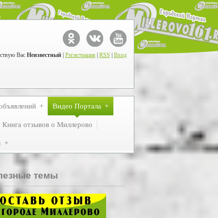
ствую Вас
Неизвестный
|
Регистрация
|
RSS
|
Вход
объявлений
Видео Портала
Книга отзывов о Миллерово
м
лезные темы