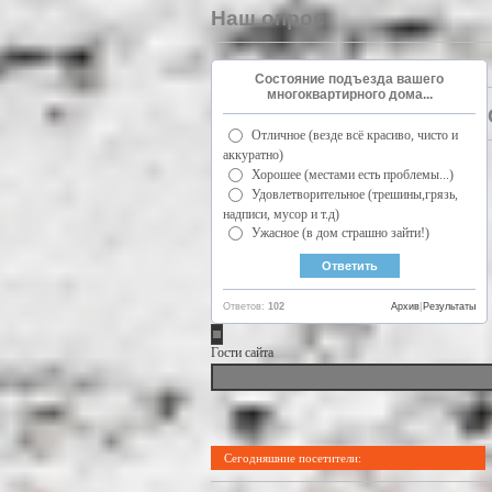
Наш опрос
Состояние подъезда вашего
многоквартирного дома...
Отличное (везде всё красиво, чисто и
аккуратно)
Хорошее (местами есть проблемы...)
Удовлетворительное (трешины,грязь,
надписи, мусор и т.д)
Ужасное (в дом страшно зайти!)
Ответов:
102
Архив
|
Результаты
Гости сайта
Сегодняшние посетители: