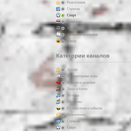
Развлечения
Сериалы
Спорт
Транспорт
Фильмы и анимация
Хобби и образование
Юмор
Категории каналов
Другое
Компьютерные игры
Красота и здоровье
Люди и блоги
Музыка
Общество
Путешествия и события
Развлечения
Сериалы
Спорт