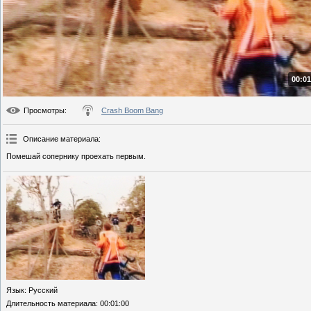
00:01
Просмотры
:
Crash Boom Bang
Описание материала
:
Помешай сопернику проехать первым.
Язык
: Русский
Длительность материала
: 00:01:00