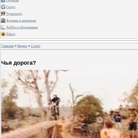
Сериалы
Спорт
Транспорт
Фильмы и анимация
Хобби и образование
Юмор
Главная
»
Видео
»
Спорт
Чья дорога?