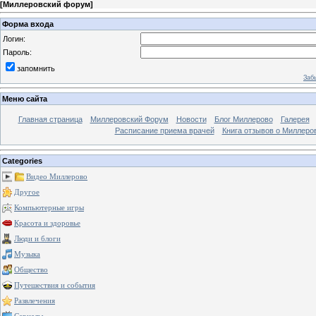
[
Миллеровский форум
]
Форма входа
Логин:
Пароль:
запомнить
Заб
Меню сайта
Главная страница
Миллеровский Форум
Новости
Блог Миллерово
Галерея
Расписание приема врачей
Книга отзывов о Миллеро
Categories
Видео Миллерово
Другое
Компьютерные игры
Красота и здоровье
Люди и блоги
Музыка
Общество
Путешествия и события
Развлечения