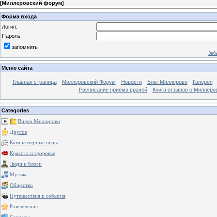
[
Миллеровский форум
]
Форма входа
Логин:
Пароль:
запомнить
Заб
Меню сайта
Главная страница
Миллеровский Форум
Новости
Блог Миллерово
Галерея
Расписание приема врачей
Книга отзывов о Миллеро
Categories
Видео Миллерово
Другое
Компьютерные игры
Красота и здоровье
Люди и блоги
Музыка
Общество
Путешествия и события
Развлечения