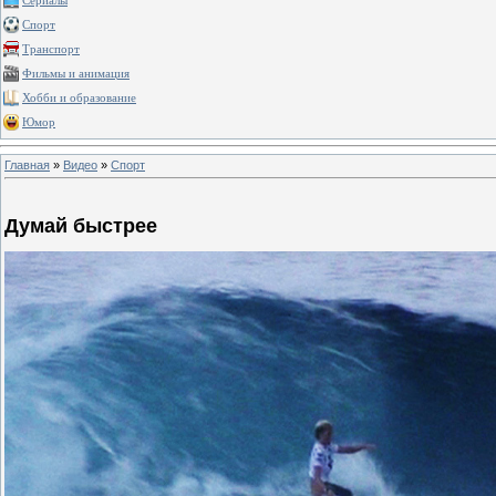
Сериалы
Спорт
Транспорт
Фильмы и анимация
Хобби и образование
Юмор
Главная
»
Видео
»
Спорт
Думай быстрее