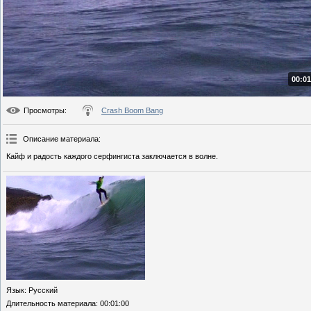
00:01
Просмотры
:
Crash Boom Bang
Описание материала
:
Кайф и радость каждого серфингиста заключается в волне.
Язык
: Русский
Длительность материала
: 00:01:00