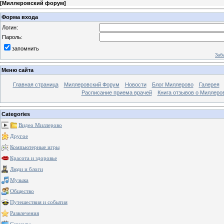
[
Миллеровский форум
]
Форма входа
Логин:
Пароль:
запомнить
Заб
Меню сайта
Главная страница
Миллеровский Форум
Новости
Блог Миллерово
Галерея
Расписание приема врачей
Книга отзывов о Миллеро
Categories
Видео Миллерово
Другое
Компьютерные игры
Красота и здоровье
Люди и блоги
Музыка
Общество
Путешествия и события
Развлечения