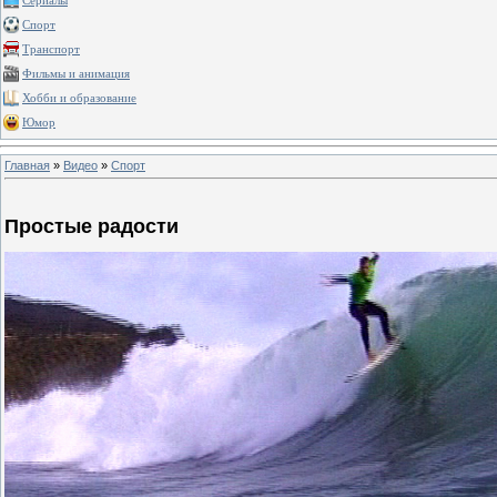
Сериалы
Спорт
Транспорт
Фильмы и анимация
Хобби и образование
Юмор
Главная
»
Видео
»
Спорт
Простые радости