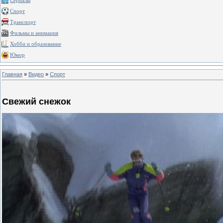
Сериалы
Спорт
Транспорт
Фильмы и анимация
Хобби и образование
Юмор
Главная
»
Видео
»
Спорт
Свежий снежок