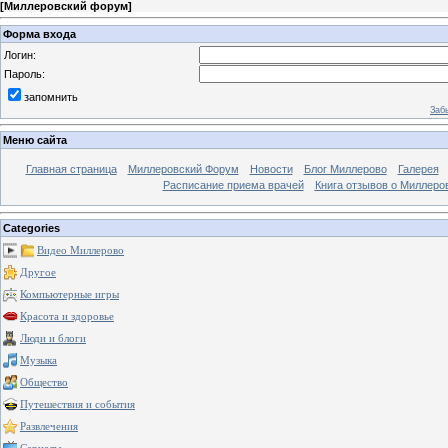
[
Миллеровский форум
]
Форма входа
Логин:
Пароль:
запомнить
Заб
Меню сайта
Главная страница
Миллеровский Форум
Новости
Блог Миллерово
Галерея
Расписание приема врачей
Книга отзывов о Миллеро
Categories
Видео Миллерово
Другое
Компьютерные игры
Красота и здоровье
Люди и блоги
Музыка
Общество
Путешествия и события
Развлечения