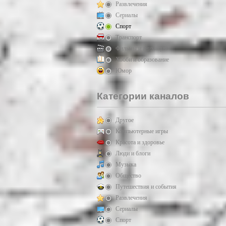
Развлечения
Сериалы
Спорт
Транспорт
Фильмы и анимация
Хобби и образование
Юмор
Категории каналов
Другое
Компьютерные игры
Красота и здоровье
Люди и блоги
Музыка
Общество
Путешествия и события
Развлечения
Сериалы
Спорт