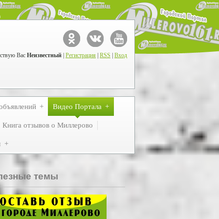
ствую Вас
Неизвестный
|
Регистрация
|
RSS
|
Вход
объявлений
Видео Портала
Книга отзывов о Миллерово
м
лезные темы