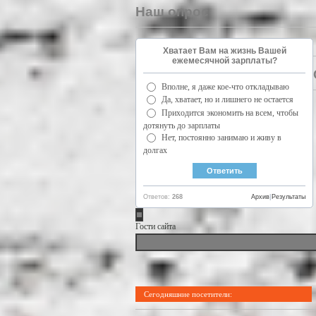
Наш опрос
Хватает Вам на жизнь Вашей
ежемесячной зарплаты?
Вполне, я даже кое-что откладываю
Да, хватает, но и лишнего не остается
Приходится экономить на всем, чтобы
дотянуть до зарплаты
Нет, постоянно занимаю и живу в
долгах
Ответов:
268
Архив
|
Результаты
Гости сайта
Сегодняшние посетители: