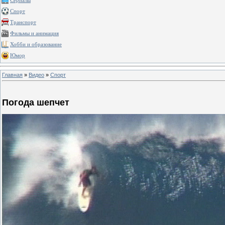
Сериалы
Спорт
Транспорт
Фильмы и анимация
Хобби и образование
Юмор
Главная
»
Видео
»
Спорт
Погода шепчет