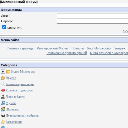
[
Миллеровский форум
]
Форма входа
Логин:
Пароль:
запомнить
Заб
Меню сайта
Главная страница
Миллеровский Форум
Новости
Блог Миллерово
Галерея
Расписание приема врачей
Книга отзывов о Миллеро
Categories
Видео Миллерово
Другое
Компьютерные игры
Красота и здоровье
Люди и блоги
Музыка
Общество
Путешествия и события
Развлечения