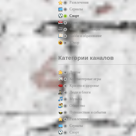
Развлечения
Сериалы
Спорт
Транспорт
Фильмы и анимация
Хобби и образование
Юмор
Категории каналов
Другое
Компьютерные игры
Красота и здоровье
Люди и блоги
Музыка
Общество
Путешествия и события
Развлечения
Сериалы
Спорт