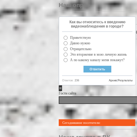
Наш опрос
Как вы относитесь к введению
видеонаблюдения в городе?
Приветствую
Давно нужно
Отрицательно
Это вторжение в мою личную жизнь
А по какому каналу меня покажут?
Ответов:
236
Архив
|
Результаты
Гости сайта
Сегодняшние посетители: