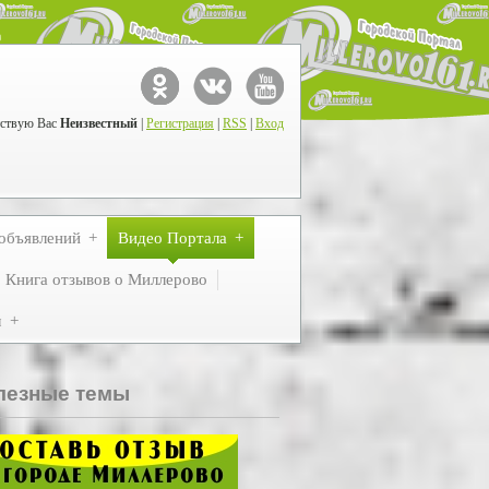
ствую Вас
Неизвестный
|
Регистрация
|
RSS
|
Вход
объявлений
Видео Портала
Книга отзывов о Миллерово
м
лезные темы