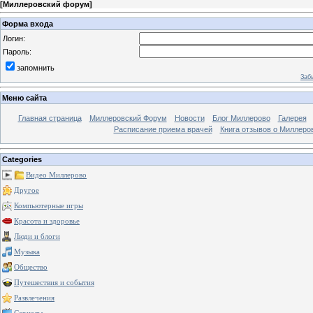
[
Миллеровский форум
]
Форма входа
Логин:
Пароль:
запомнить
Заб
Меню сайта
Главная страница
Миллеровский Форум
Новости
Блог Миллерово
Галерея
Расписание приема врачей
Книга отзывов о Миллеро
Categories
Видео Миллерово
Другое
Компьютерные игры
Красота и здоровье
Люди и блоги
Музыка
Общество
Путешествия и события
Развлечения