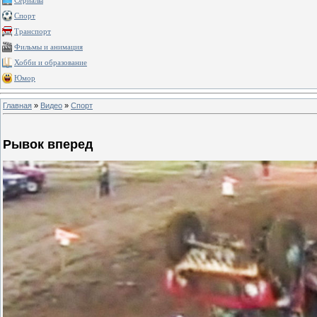
Сериалы
Спорт
Транспорт
Фильмы и анимация
Хобби и образование
Юмор
Главная
»
Видео
»
Спорт
Рывок вперед