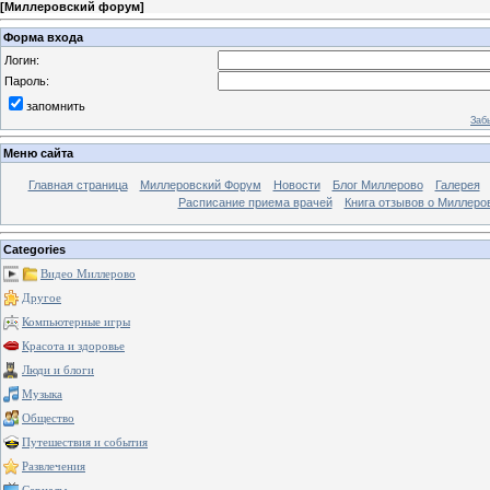
[
Миллеровский форум
]
Форма входа
Логин:
Пароль:
запомнить
Заб
Меню сайта
Главная страница
Миллеровский Форум
Новости
Блог Миллерово
Галерея
Расписание приема врачей
Книга отзывов о Миллеро
Categories
Видео Миллерово
Другое
Компьютерные игры
Красота и здоровье
Люди и блоги
Музыка
Общество
Путешествия и события
Развлечения