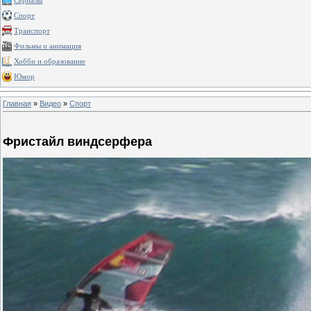
Сериалы
Спорт
Транспорт
Фильмы и анимация
Хобби и образование
Юмор
Главная
»
Видео
»
Спорт
Фристайл виндсерфера