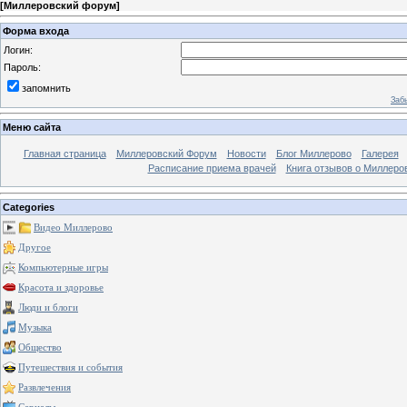
[
Миллеровский форум
]
Форма входа
Логин:
Пароль:
запомнить
Заб
Меню сайта
Главная страница
Миллеровский Форум
Новости
Блог Миллерово
Галерея
Расписание приема врачей
Книга отзывов о Миллеро
Categories
Видео Миллерово
Другое
Компьютерные игры
Красота и здоровье
Люди и блоги
Музыка
Общество
Путешествия и события
Развлечения