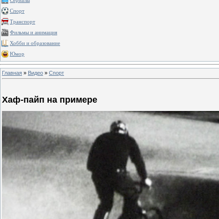
Сериалы
Спорт
Транспорт
Фильмы и анимация
Хобби и образование
Юмор
Главная
»
Видео
»
Спорт
Хаф-пайп на примере