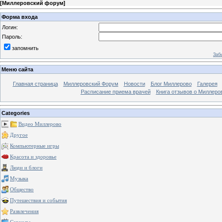
[
Миллеровский форум
]
Форма входа
Логин:
Пароль:
запомнить
Заб
Меню сайта
Главная страница
Миллеровский Форум
Новости
Блог Миллерово
Галерея
Расписание приема врачей
Книга отзывов о Миллеро
Categories
Видео Миллерово
Другое
Компьютерные игры
Красота и здоровье
Люди и блоги
Музыка
Общество
Путешествия и события
Развлечения