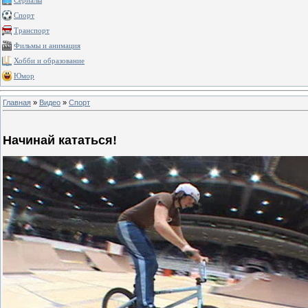
Сериалы
Спорт
Транспорт
Фильмы и анимация
Хобби и образование
Юмор
Главная
»
Видео
»
Спорт
Начинай кататься!