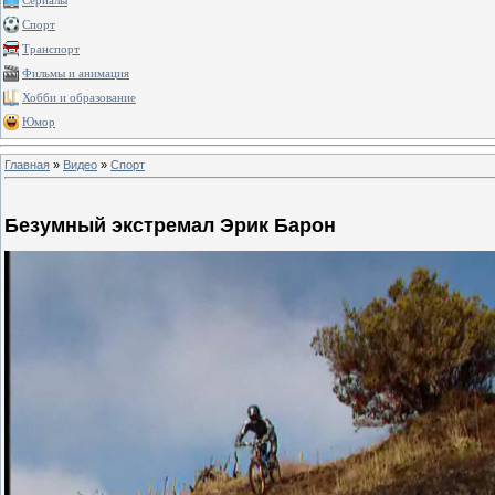
Сериалы
Спорт
Транспорт
Фильмы и анимация
Хобби и образование
Юмор
Главная
»
Видео
»
Спорт
Безумный экстремал Эрик Барон