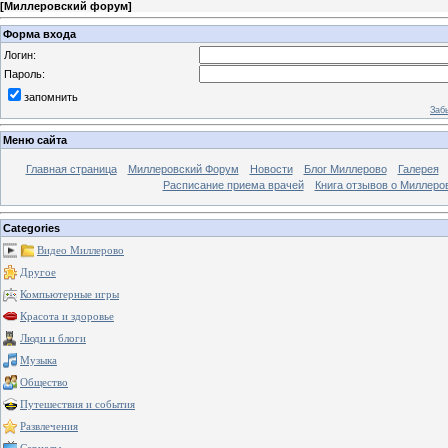
[
Миллеровский форум
]
Форма входа
Логин:
Пароль:
запомнить
Заб
Меню сайта
Главная страница
Миллеровский Форум
Новости
Блог Миллерово
Галерея
Расписание приема врачей
Книга отзывов о Миллеро
Categories
Видео Миллерово
Другое
Компьютерные игры
Красота и здоровье
Люди и блоги
Музыка
Общество
Путешествия и события
Развлечения