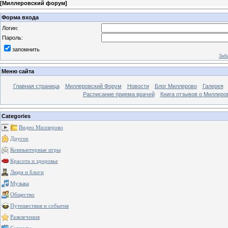
[
Миллеровский форум
]
Форма входа
Логин:
Пароль:
запомнить
Заб
Меню сайта
Главная страница
Миллеровский Форум
Новости
Блог Миллерово
Галерея
Расписание приема врачей
Книга отзывов о Миллеро
Categories
Видео Миллерово
Другое
Компьютерные игры
Красота и здоровье
Люди и блоги
Музыка
Общество
Путешествия и события
Развлечения