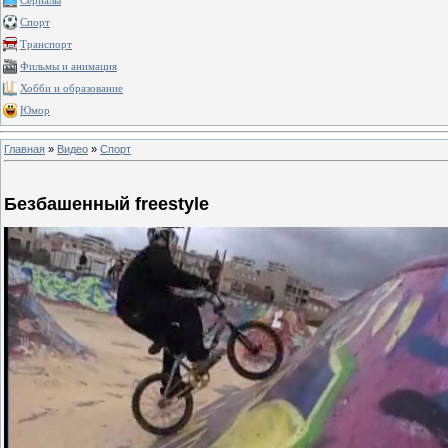
Сериалы
Спорт
Транспорт
Фильмы и анимация
Хобби и образование
Юмор
Главная
»
Видео
»
Спорт
Безбашенный freestyle