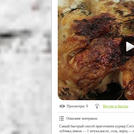
Просмотры
: 0
Вкусно и быстро
Описание материала
:
Самый быстрый способ приготовить курицу.Сост
зубчика;лимон — 1 штука;масло, соль, перец — п