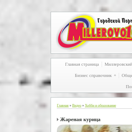
Главная страница
Миллеровски
Бизнес справочник
Обще
По
Главная
»
Видео
»
Хобби и образование
Жареная курица