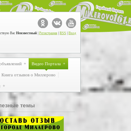
ствую Вас
Неизвестный
|
Регистрация
|
RSS
|
Вход
объявлений
Видео Портала
Книга отзывов о Миллерово
м
лезные темы