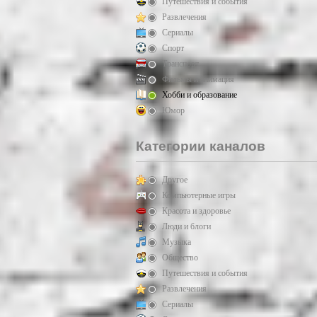
Путешествия и события
Развлечения
Сериалы
Спорт
Транспорт
Фильмы и анимация
Хобби и образование
Юмор
Категории каналов
Другое
Компьютерные игры
Красота и здоровье
Люди и блоги
Музыка
Общество
Путешествия и события
Развлечения
Сериалы