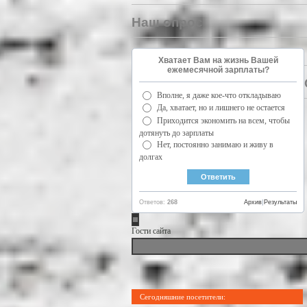
Наш опрос
Хватает Вам на жизнь Вашей
ежемесячной зарплаты?
Вполне, я даже кое-что откладываю
Да, хватает, но и лишнего не остается
Приходится экономить на всем, чтобы
дотянуть до зарплаты
Нет, постоянно занимаю и живу в
долгах
Ответов:
268
Архив
|
Результаты
Гости сайта
Сегодняшние посетители: