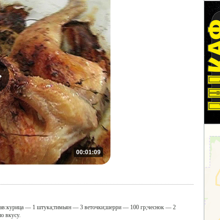
00:01:09
ав:курица — 1 штука;тимьян — 3 веточки;шерри — 100 гр;чеснок — 2
о вкусу.