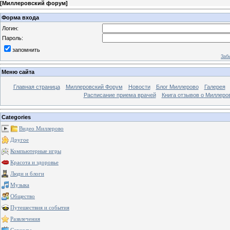
[
Миллеровский форум
]
Форма входа
Логин:
Пароль:
запомнить
Заб
Меню сайта
Главная страница
Миллеровский Форум
Новости
Блог Миллерово
Галерея
Расписание приема врачей
Книга отзывов о Миллеро
Categories
Видео Миллерово
Другое
Компьютерные игры
Красота и здоровье
Люди и блоги
Музыка
Общество
Путешествия и события
Развлечения