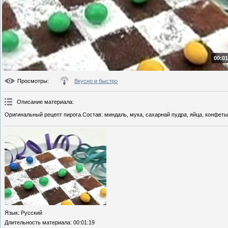
00:01
Просмотры
:
Вкусно и быстро
Описание материала
:
Оригинальный рецепт пирога.Состав: миндаль, мука, сахарнай пудра, яйца, конфеты
Язык
: Русский
Длительность материала
: 00:01:19