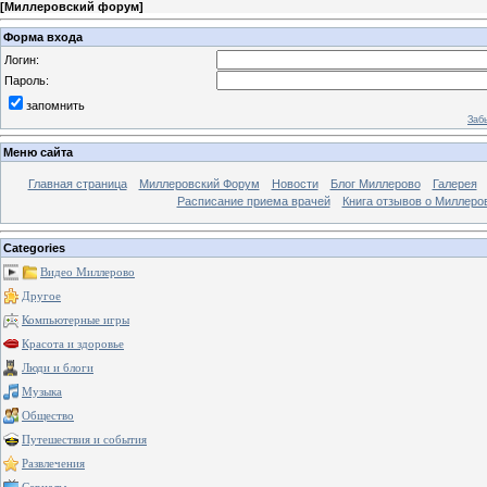
[
Миллеровский форум
]
Форма входа
Логин:
Пароль:
запомнить
Заб
Меню сайта
Главная страница
Миллеровский Форум
Новости
Блог Миллерово
Галерея
Расписание приема врачей
Книга отзывов о Миллеро
Categories
Видео Миллерово
Другое
Компьютерные игры
Красота и здоровье
Люди и блоги
Музыка
Общество
Путешествия и события
Развлечения