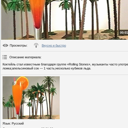
00:01
Просмотры
:
Вкусно и быстро
Описание материала
:
Коктейль стал известным благодаря группе «Rolling Stones», музыканты часто употр
ложка;апельсиновый сок — 1 часть;несколько кубиков льда.
Язык
: Русский