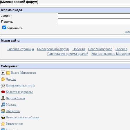
[
Миллеровский форум
]
Форма входа
Логин:
Пароль:
запомнить
Заб
Меню сайта
Главная страница
Миллеровский Форум
Новости
Блог Миллерово
Галерея
Расписание приема врачей
Книга отзывов о Миллеро
Categories
Видео Миллерово
Другое
Компьютерные игры
Красота и здоровье
Люди и блоги
Музыка
Общество
Путешествия и события
Развлечения