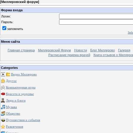
[
Миллеровский форум
]
Форма входа
Логин:
Пароль:
запомнить
Заб
Меню сайта
Главная страница
Миллеровский Форум
Новости
Блог Миллерово
Галерея
Расписание приема врачей
Книга отзывов о Миллеро
Categories
Видео Миллерово
Другое
Компьютерные игры
Красота и здоровье
Люди и блоги
Музыка
Общество
Путешествия и события
Развлечения