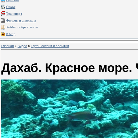
Сериалы
Спорт
Транспорт
Фильмы и анимация
Хобби и образование
Юмор
Главная
»
Видео
»
Путешествия и события
Дахаб. Красное море. 