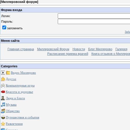
[
Миллеровский форум
]
Форма входа
Логин:
Пароль:
запомнить
Заб
Меню сайта
Главная страница
Миллеровский Форум
Новости
Блог Миллерово
Галерея
Расписание приема врачей
Книга отзывов о Миллеро
Categories
Видео Миллерово
Другое
Компьютерные игры
Красота и здоровье
Люди и блоги
Музыка
Общество
Путешествия и события
Развлечения