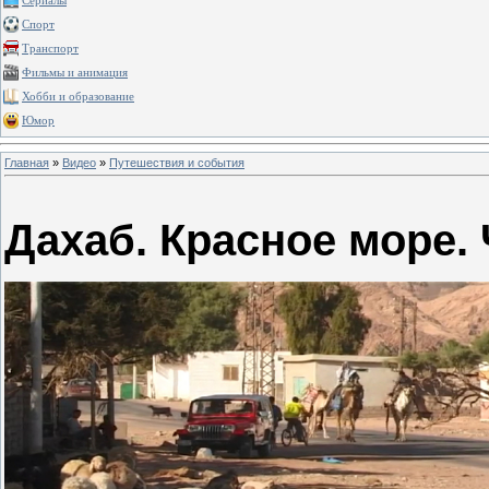
Сериалы
Спорт
Транспорт
Фильмы и анимация
Хобби и образование
Юмор
Главная
»
Видео
»
Путешествия и события
Дахаб. Красное море. 