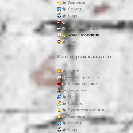
Развлечения
Сериалы
Спорт
Транспорт
Фильмы и анимация
Хобби и образование
Юмор
Категории каналов
Другое
Компьютерные игры
Красота и здоровье
Люди и блоги
Музыка
Общество
Путешествия и события
Развлечения
Сериалы
Спорт