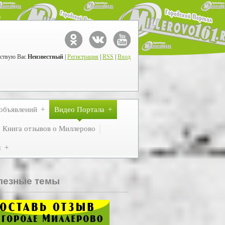
ствую Вас
Неизвестный
|
Регистрация
|
RSS
|
Вход
объявлений
Видео Портала
Книга отзывов о Миллерово
м
лезные темы