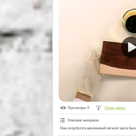
Просмотры
: 0
Уроки декора
Описание материала
:
Нам потребуется:анилиновый пигмент цвета Бисмар