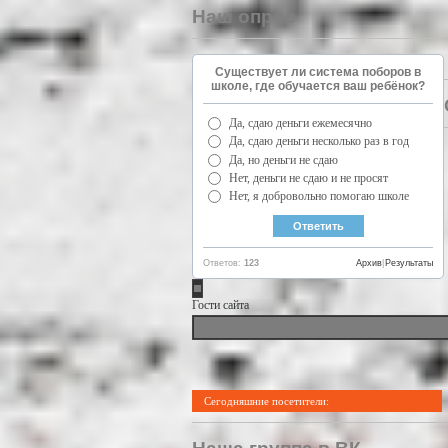
Наш опрос
Существует ли система поборов в
школе, где обучается ваш ребёнок?
Да, сдаю деньги ежемесячно
Да, сдаю деньги несколько раз в год
Да, но деньги не сдаю
Нет, деньги не сдаю и не просят
Нет, я добровольно помогаю школе
Ответов:
123
Архив
|
Результаты
Гости сайта
Сегодняшние посетители: