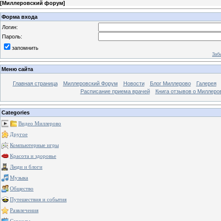
[
Миллеровский форум
]
Форма входа
Логин:
Пароль:
запомнить
Заб
Меню сайта
Главная страница
Миллеровский Форум
Новости
Блог Миллерово
Галерея
Расписание приема врачей
Книга отзывов о Миллеро
Categories
Видео Миллерово
Другое
Компьютерные игры
Красота и здоровье
Люди и блоги
Музыка
Общество
Путешествия и события
Развлечения