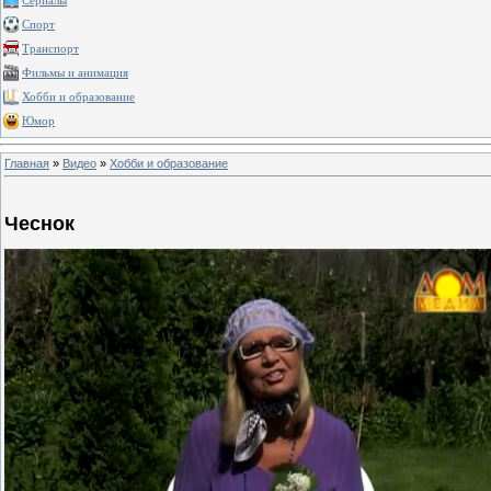
Сериалы
Спорт
Транспорт
Фильмы и анимация
Хобби и образование
Юмор
Главная
»
Видео
»
Хобби и образование
Чеснок