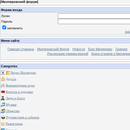
[
Миллеровский форум
]
Форма входа
Логин:
Пароль:
запомнить
Заб
Меню сайта
Главная страница
Миллеровский Форум
Новости
Блог Миллерово
Галерея
Расписание приема врачей
Книга отзывов о Миллеро
Categories
Видео Миллерово
Другое
Компьютерные игры
Красота и здоровье
Люди и блоги
Музыка
Общество
Путешествия и события
Развлечения