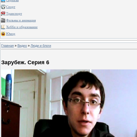
Сериалы
Спорт
Транспорт
Фильмы и анимация
Хобби и образование
Юмор
Главная
»
Видео
»
Люди и блоги
Зарубеж. Серия 6