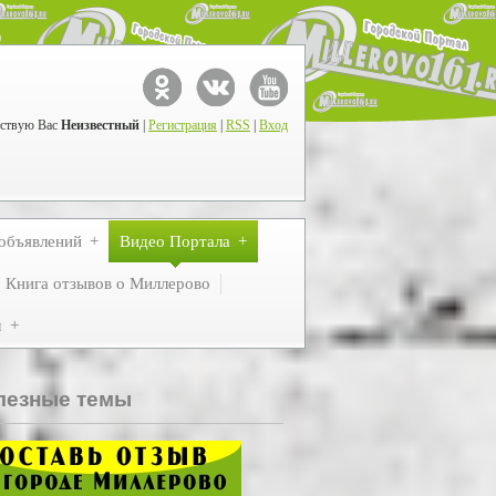
ствую Вас
Неизвестный
|
Регистрация
|
RSS
|
Вход
объявлений
Видео Портала
Книга отзывов о Миллерово
м
лезные темы