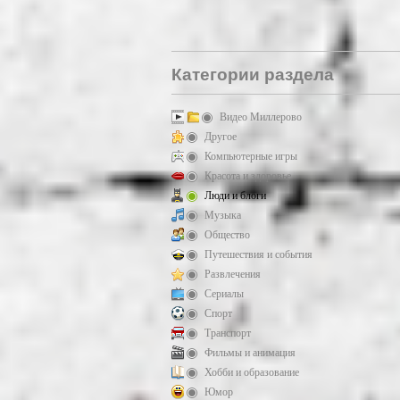
Категории раздела
Видео Миллерово
Другое
Компьютерные игры
Красота и здоровье
Люди и блоги
Музыка
Общество
Путешествия и события
Развлечения
Сериалы
Спорт
Транспорт
Фильмы и анимация
Хобби и образование
Юмор