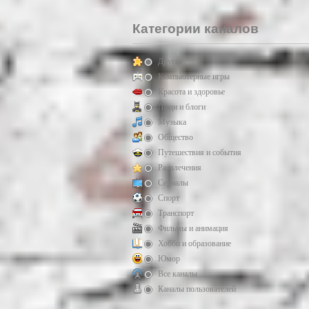
Категории каналов
Другое
Компьютерные игры
Красота и здоровье
Люди и блоги
Музыка
Общество
Путешествия и события
Развлечения
Сериалы
Спорт
Транспорт
Фильмы и анимация
Хобби и образование
Юмор
Все каналы
Каналы пользователей