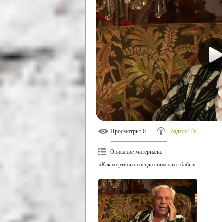
Просмотры
: 0
Zадело TV
Описание материала
:
«Как мертвого соседа снимали с бабы».