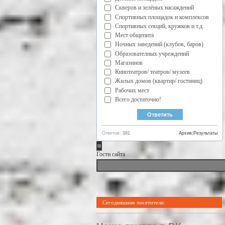
Скверов и зелёных насаждений
Спортивных площадок и комплексов
Спортивных секций, кружков и т.д.
Мест общепита
Ночных заведений (клубов, баров)
Образователных учреждений
Магазинов
Кинотеатров/ театров/ музеев
Жилых домов (квартир/ гостиниц)
Рабочих мест
Всего достаточно!
Ответов:
381
Архив
|
Результаты
Гости сайта
Сегодняшние посетители: