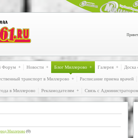
Привет
й Форум
Новости
Блог Миллерово
Галерея
Доска 
ственный транспорт в Миллерово
Расписание приема врачей
года в Миллерово
Рекламодателям
Связь с Администраторо
 город Миллерово
(0)