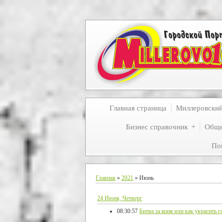
Главная страница
Миллеровски
Бизнес справочник
Обще
По
Главная
»
2021
»
Июнь
24 Июня, Четверг
08:30:57
Битва за коня или как украсить