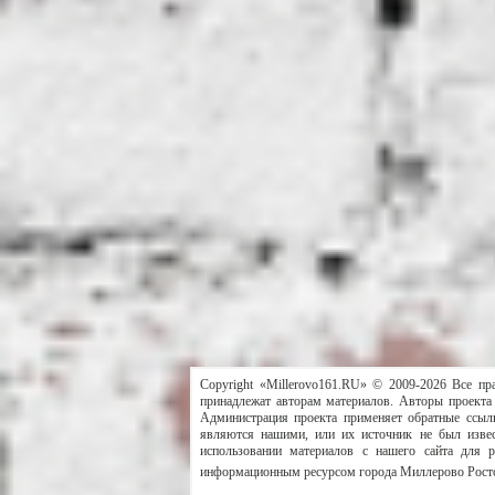
Copyright «Millerovo161.RU» © 2009-2026 Все пр
принадлежат авторам материалов. Авторы проекта 
Администрация проекта применяет обратные ссылк
являются нашими, или их источник не был извес
использовании материалов с нашего сайта для 
информационным ресурсом города Миллерово Росто