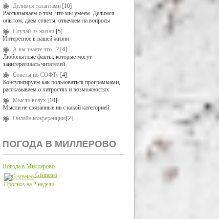
Делимся талантами
[10]
Рассказываем о том, что мы умеем. Делимся
опытом, даем советы, отвечаем на вопросы
Случай из жизни
[5]
Интересное в вашей жизни
А вы знаете что...?
[4]
Любопытные факты, которые могут
заинтересовать читателей
Советы по СОФТу
[4]
Консультируем как пользоваться программами,
рассказываем о хитростях и возможностях
Мысли вслух
[10]
Мысли не связанные ни с какой категорией
Онлайн конференции
[2]
ПОГОДА В МИЛЛЕРОВО
Погода в Миллерово
Gismeteo
Прогноз на 2 недели