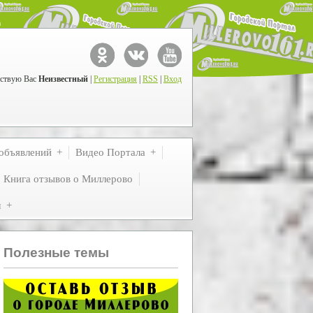
ствую Вас
Неизвестный
|
Регистрация
|
RSS
|
Вход
объявлений
Видео Портала
Книга отзывов о Миллерово
м
Полезные темы