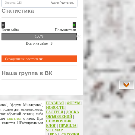
Ответов:
183
Архив
|
Результаты
Статистика
Гости сайта
Пользователи
100%
0%
Всего на сайте -
3
Сегодняшние посетители:
Наша группа в ВК
ГЛАВНАЯ
|
ФОРУМ
|
рово", "форум Миллерово",
НОВОСТИ
|
я только для ознакомления.
ГАЛЕРЕЯ
|
ДОСКА
еют обратной ссылки, либо
ОБЪЯВЛЕНИЙ
|
осим
связаться
с нами. При
СПРАВОЧНИК
|
т является НЕофициальным
БЛОГ
|
ПРАВИЛА
|
SITEMAP
|
PDA
|
|
СЕГОДНЯ