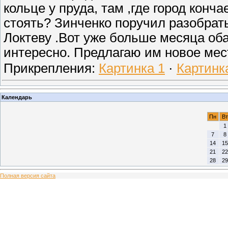
кольце у пруда, там ,где город конч
стоять? Зинченко поручил разобрат
Локтеву .Вот уже больше месяца оба
интересно. Предлагаю им новое мес
Прикрепления:
Картинка 1
·
Картинк
Календарь
Пн
Вт
1
7
8
14
15
21
22
28
29
Полная версия сайта