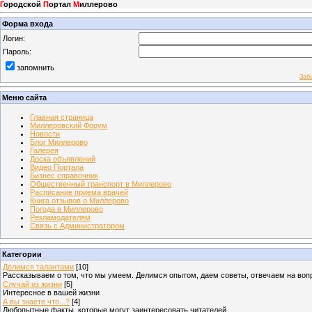
Г
ородской
П
ортал
М
иллерово
Форма входа
Логин:
Пароль:
запомнить
Заб
Меню сайта
Главная страница
Миллеровский Форум
Новости
Блог Миллерово
Галерея
Доска объявлений
Видео Портала
Бизнес справочник
Общественный транспорт в Миллерово
Расписание приема врачей
Книга отзывов о Миллерово
Погода в Миллерово
Рекламодателям
Связь с Администратором
Категории
Делимся талантами
[10]
Рассказываем о том, что мы умеем. Делимся опытом, даем советы, отвечаем на во
Случай из жизни
[5]
Интересное в вашей жизни
А вы знаете что...?
[4]
Любопытные факты, которые могут заинтересовать читателей