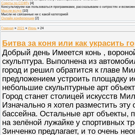
Советы по СОФТу
[4]
Консультируем как пользоваться программами, рассказываем о хитростях и возможн
Мысли вслух
[10]
Мысли не связанные ни с какой категорией
Онлайн конференции
[2]
Главная
»
2021
»
Июнь
»
24
Битва за коня или как украсить 
Добрый день Имеется конь , вороной
скульптура. Выполнена из автомоби
город и решил обратится к главе Ми
предложением устроить площадку ис
небольшие скульптурные арт объект
Город станет столицей искусств Мил
Изначально я хотел разместить эту 
бассейна. Остальные арт объекты, 
на зелёной лужайке у спортивных тр
Зинченко предлагает, и то очень нео