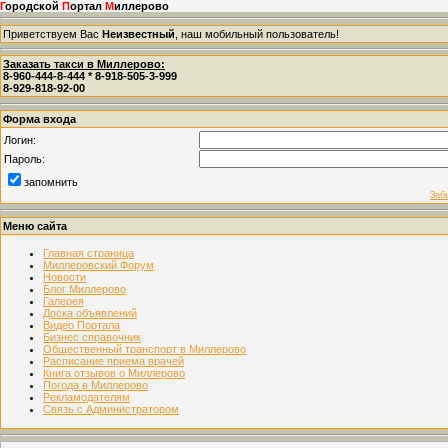
Г
ородской
П
ортал
М
иллерово
Приветствуем Вас
Неизвестный
, наш мобильный пользователь!
Заказать такси в Миллерово:
8-960-444-8-444 * 8-918-505-3-999
8-929-818-92-00
Форма входа
Логин:
Пароль:
запомнить
Заб
Меню сайта
Главная страница
Миллеровский Форум
Новости
Блог Миллерово
Галерея
Доска объявлений
Видео Портала
Бизнес справочник
Общественный транспорт в Миллерово
Расписание приема врачей
Книга отзывов о Миллерово
Погода в Миллерово
Рекламодателям
Связь с Администратором