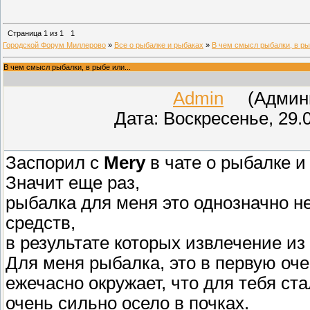
Страница
1
из
1
1
Городской Форум Миллерово
»
Все о рыбалке и рыбаках
»
В чем смысл рыбалки, в рыб
В чем смысл рыбалки, в рыбе или...
Admin
(Админис
Дата: Воскресенье, 29.
Заспорил с
Mery
в чате о рыбалке и
Значит еще раз,
рыбалка для меня это однозначно н
средств,
в результате которых извлечение и
Для меня рыбалка, это в первую очер
ежечасно окружает, что для тебя ст
очень сильно осело в почках.