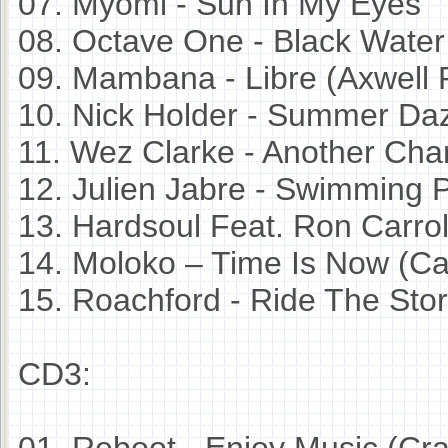
07. Myomi - Sun In My Eyes
08. Octave One - Black Water
09. Mambana - Libre (Axwell 
10. Nick Holder - Summer Da
11. Wez Clarke - Another Ch
12. Julien Jabre - Swimming 
13. Hardsoul Feat. Ron Carrol
14. Moloko – Time Is Now (Ca
15. Roachford - Ride The Sto
CD3:
01. Reboot - Enjoy Music (Cr