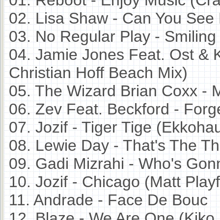
02. Lisa Shaw - Can You See
03. No Regular Play - Smilin
04. Jamie Jones Feat. Ost &
Christian Hoff Beach Mix)
05. The Wizard Brian Coxx -
06. Zev Feat. Beckford - Forg
07. Jozif - Tiger Tige (Ekkoha
08. Lewie Day - That's The Th
09. Gadi Mizrahi - Who's Gon
10. Jozif - Chicago (Matt Play
11. Andrade - Face De Bouc
12. Blaze - We Are One (Kiko