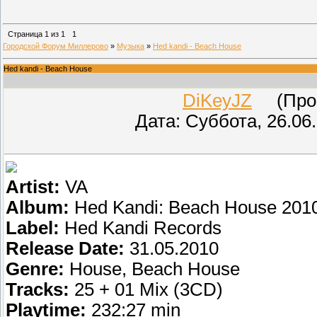
Страница
1
из
1
1
Городской Форум Миллерово
»
Музыка
»
Hed kandi - Beach House
Hed kandi - Beach House
DiKeyJZ
(Прове
Дата: Суббота, 26.06
Artist:
VA
Album:
Hed Kandi: Beach House 201
Label:
Hed Kandi Records
Release Date:
31.05.2010
Genre:
House, Beach House
Tracks:
25 + 01 Mix (3CD)
Playtime:
232:27 min