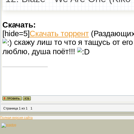
Скачать:
[hide=5]
Скачать торрент
(Раздающих 
скажу лиш то что я тащусь от ег
люблю, душа поёт!!!
Страница
1
из
1
1
Полная версия сайта