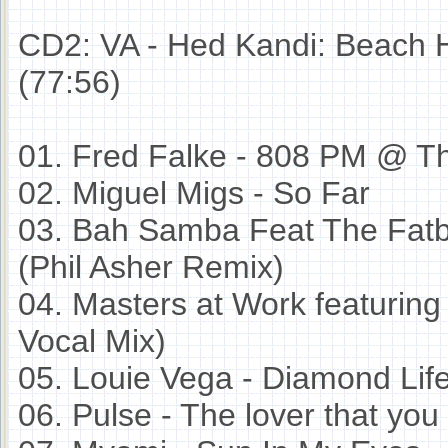
CD2: VA - Hed Kandi: Beach H
(77:56)
01. Fred Falke - 808 PM @ T
02. Miguel Migs - So Far
03. Bah Samba Feat The Fat
(Phil Asher Remix)
04. Masters at Work featuring
Vocal Mix)
05. Louie Vega - Diamond Life
06. Pulse - The lover that y