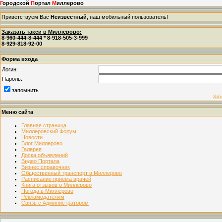
Г
ородской
П
ортал
М
иллерово
Приветствуем Вас
Неизвестный
, наш мобильный пользователь!
Заказать такси в Миллерово:
8-960-444-8-444 * 8-918-505-3-999
8-929-818-92-00
Форма входа
Логин:
Пароль:
запомнить
Заб
Меню сайта
Главная страница
Миллеровский Форум
Новости
Блог Миллерово
Галерея
Доска объявлений
Видео Портала
Бизнес справочник
Общественный транспорт в Миллерово
Расписание приема врачей
Книга отзывов о Миллерово
Погода в Миллерово
Рекламодателям
Связь с Администратором