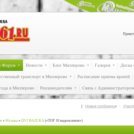
Привет
й Форум
Новости
Блог Миллерово
Галерея
Доска 
ственный транспорт в Миллерово
Расписание приема врачей
года в Миллерово
Рекламодателям
Связь с Администраторо
[
Новые сообщения
·
Участ
ия
»
Музыка
»
DVJ BAZUKA
(«TOP 10 видеоклипов»)