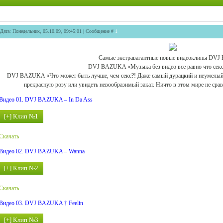
Дата: Понедельник, 05.10.09, 09:45:01 | Сообщение #
1
Cамые экстравагантные новые видеоклипы DV
DVJ BAZUKA «Музыка без видео все равно что секс
DVJ BAZUKA «Что может быть лучше, чем секс?! Даже самый дурацкий и неумелый с
прекрасную розу или увидеть невообразимый закат. Ничто в этом мире не ср
Видео 01. DVJ BAZUKA – In Da Ass
Скачать
Видео 02. DVJ BAZUKA – Wanna
Скачать
Видео 03. DVJ BAZUKA † Feelin