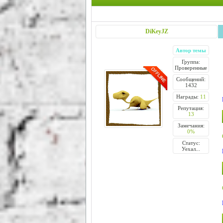
DiKeyJZ
Автор темы
Группа:
Проверенные
Сообщений:
1432
Награды:
11
Репутация:
13
Замечания:
0%
Статус:
Уехал...