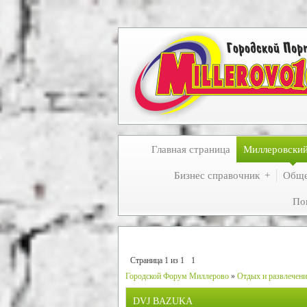
Главная страница
Миллеровски
Бизнес справочник
Обще
По
Страница
1
из
1
1
Городской Форум Миллерово
»
Отдых и развлечен
DVJ BAZUKA