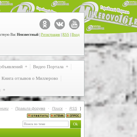
ствую Вас
Неизвестный
|
Регистрация
|
RSS
|
Вход
объявлений
Видео Портала
Книга отзывов о Миллерово
м
ники
·
Правила форума
·
Поиск
·
RSS
]