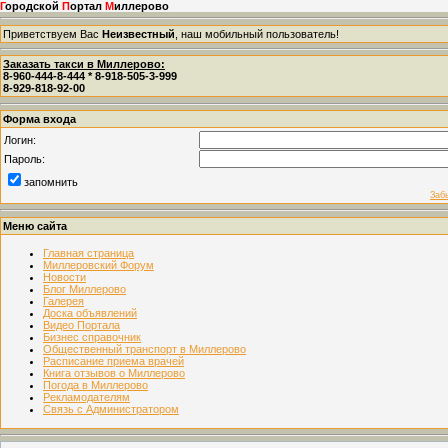
Г
ородской
П
ортал
М
иллерово
Приветствуем Вас
Неизвестный
, наш мобильный пользователь!
Заказать такси в Миллерово:
8-960-444-8-444 * 8-918-505-3-999
8-929-818-92-00
Форма входа
Логин:
Пароль:
запомнить
Заб
Меню сайта
Главная страница
Миллеровский Форум
Новости
Блог Миллерово
Галерея
Доска объявлений
Видео Портала
Бизнес справочник
Общественный транспорт в Миллерово
Расписание приема врачей
Книга отзывов о Миллерово
Погода в Миллерово
Рекламодателям
Связь с Администратором