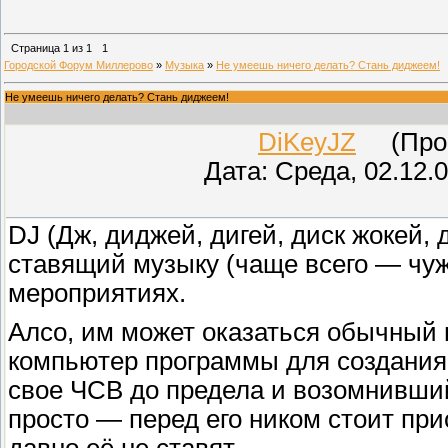
Страница
1
из
1
1
Городской Форум Миллерово
»
Музыка
»
Не умеешь ничего делать? Стань диджеем!
Не умеешь ничего делать? Стань диджеем!
DiKeyJZ
(Прове
Дата: Среда, 02.12.
DJ (Дж, диджей, дигей, диск жокей,
ставящий музыку (чаще всего — чуж
мероприятиях.
Алсо, им может оказаться обычный 
компьютер программы для создания
свое ЧСВ до предела и возомнивши
просто — перед его ником стоит п