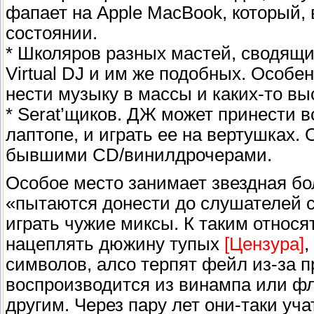
фапает на Apple MacBook, который, 
состоянии.
* Школяров разных мастей, сводящи
Virtual DJ и им же подобных. Особе
нести музыку в массы и каких-то вы
* Serat’щиков. ДЖ может принести 
лаптопе, и играть ее на вертушках.
бывшими CD/винилдрочерами.
Особое место занимает звездная бол
«пытаются донести до слушателей с
играть чужие миксы. К таким относя
нацеплять дюжину тупых
[Цензура]
,
символов, алсо терпят фейл из-за 
воспроизводится из винампа или фл
другим. Через пару лет они-таки уч