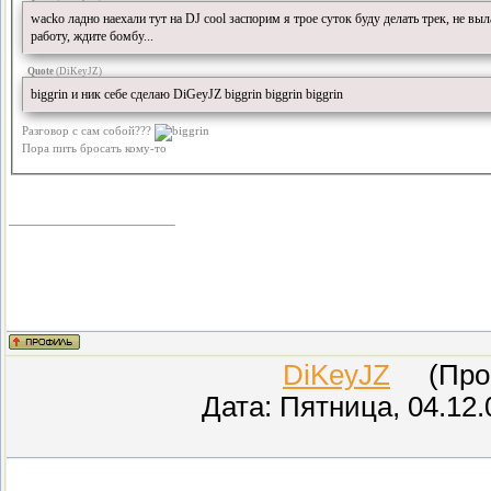
wacko ладно наехали тут на DJ cool заспорим я трое суток буду делать трек, не выл
работу, ждите бомбу...
Quote
(
DiKeyJZ
)
biggrin и ник себе сделаю DiGeyJZ biggrin biggrin biggrin
Разговор с сам собой???
Пора пить бросать кому-то
DiKeyJZ
(Прове
Дата: Пятница, 04.12.