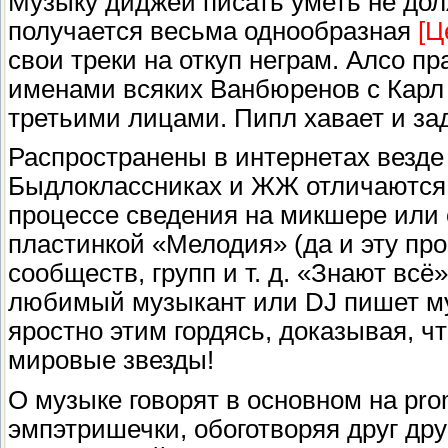
Музыку диджей писать уметь не долж
получается весьма однообразная
[Ц
свои треки на откуп неграм. Алсо п
именами всяких Ванбюренов с Карл 
третьими лицами. Пипл хавает и за
Распространены в интернетах везде 
Быдлоклассниках и ЖЖ отличаются 
процессе сведения на микшере или 
пластинкой «Мелодия» (да и эту про
сообществ, групп и т. д. «Знают всё
любимый музыкант или DJ пишет муз
яростно этим гордясь, доказывая, ч
мировые звезды!
О музыке говорят в основном на prom
эмпэтришечки, обоготворяя друг дру