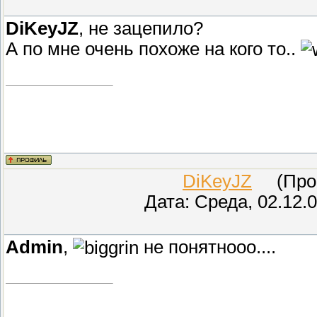
DiKeyJZ
, не зацепило?
А по мне очень похоже на кого то..
DiKeyJZ
(Прове
Дата: Среда, 02.12.
Admin
,
не понятнооо....