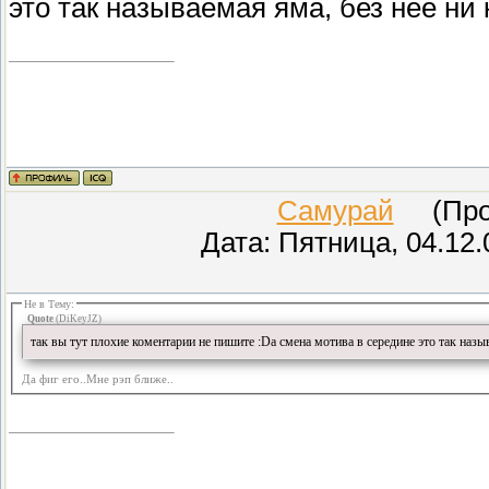
это так называемая яма, без неё ни 
Самурай
(Пров
Дата: Пятница, 04.12.
Не в Тему:
Quote
(
DiKeyJZ
)
так вы тут плохие коментарии не пишите :Dа смена мотива в середине это так назыв
Да фиг его..Мне рэп ближе..