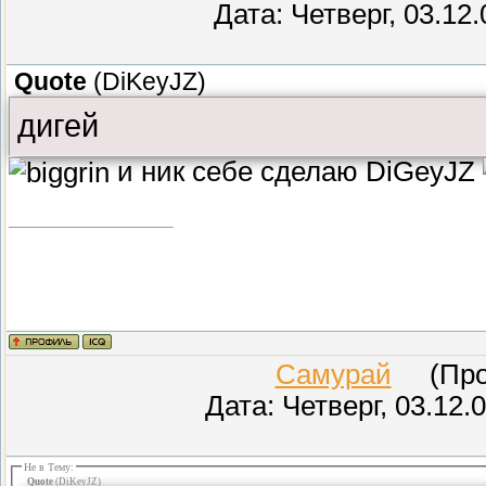
Дата: Четверг, 03.12
Quote
(
DiKeyJZ
)
дигей
и ник себе сделаю DiGeyJZ
Самурай
(Пров
Дата: Четверг, 03.12.
Не в Тему:
Quote
(
DiKeyJZ
)