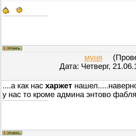
муня
(Провер
Дата: Четверг, 21.06
....а как нас
харжет
нашел.....навер
у нас то кроме админа энтово фабля 