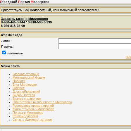
Г
ородской
П
ортал
М
иллерово
Приветствуем Вас
Неизвестный
, наш мобильный пользователь!
Заказать такси в Миллерово:
8-960-444-8-444 * 8-918-505-3-999
8-929-818-92-00
Форма входа
Логин:
Пароль:
запомнить
Заб
Меню сайта
Главная страница
Миллеровский Форум
Новости
Блог Миллерово
Галерея
Доска объявлений
Видео Портала
Бизнес справочник
Общественный транспорт в Миллерово
Расписание приема врачей
Книга отзывов о Миллерово
Погода в Миллерово
Рекламодателям
Связь с Администратором