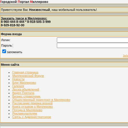
Г
ородской
П
ортал
М
иллерово
Приветствуем Вас
Неизвестный
, наш мобильный пользователь!
Заказать такси в Миллерово:
8-960-444-8-444 * 8-918-505-3-999
8-929-818-92-00
Форма входа
Логин:
Пароль:
запомнить
Заб
Меню сайта
Главная страница
Миллеровский Форум
Новости
Блог Миллерово
Галерея
Доска объявлений
Видео Портала
Бизнес справочник
Общественный транспорт в Миллерово
Расписание приема врачей
Книга отзывов о Миллерово
Погода в Миллерово
Рекламодателям
Связь с Администратором