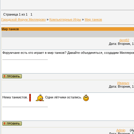
Страница
1
из
1
1
Городской Форум Миллерово
»
Компьютерные Игры
»
Мир танков
Мир танков
dent82
(П
Дата: Вторник, 1
Форумчане есть кто играет в мир танков? Давайте объединяться, создадим Миллеровск
Иваныч
(П
Дата: Вторник, 1
Нема танкистов.
Одни лётчики остались.
Admin
(Адм
Дата: Вторник, 1