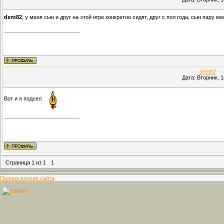
dent82
, у меня сын и друг на этой игре конкретно сидят, друг с пол года, сын пару м
dent82
(П
Дата: Вторник, 1
Вот и я подсел
Страница
1
из
1
1
Полная версия сайта