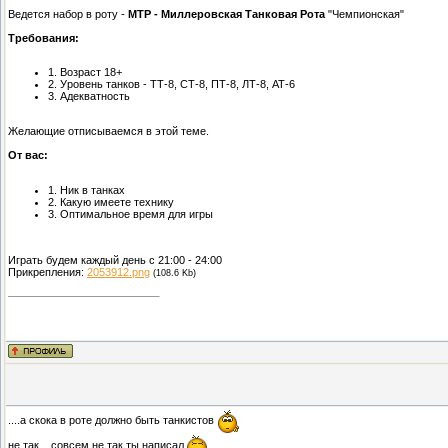
Ведется набор в роту -
МТР - Миллеровская Танковая Рота
"Чемпионская"
Требования:
1. Возраст 18+
2. Уровень танков - ТТ-8, СТ-8, ПТ-8, ЛТ-8, АТ-6
3. Адекватность
Желающие отписываемся в этой теме.
От вас:
1. Ник в танках
2. Какую имеете технику
3. Оптимальное время для игры
Играть будем каждый день с 21:00 - 24:00
Прикрепления:
2053912.png
(108.6 Kb)
....а скока в роте должно быть танкистов
не так....совсем не так ты написал