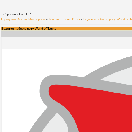
Страница
1
из
1
1
Городской Форум Миллерово
»
Компьютерные Игры
»
Ведется набор в роту World of T
Ведется набор в роту World of Tanks