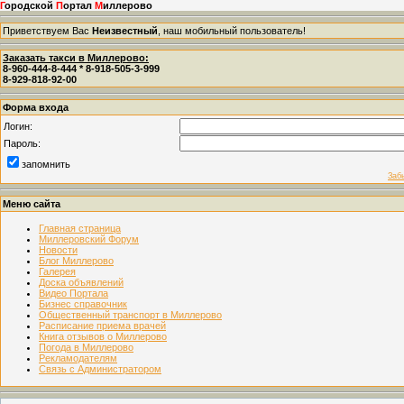
Г
ородской
П
ортал
М
иллерово
Приветствуем Вас
Неизвестный
, наш мобильный пользователь!
Заказать такси в Миллерово:
8-960-444-8-444 * 8-918-505-3-999
8-929-818-92-00
Форма входа
Логин:
Пароль:
запомнить
Заб
Меню сайта
Главная страница
Миллеровский Форум
Новости
Блог Миллерово
Галерея
Доска объявлений
Видео Портала
Бизнес справочник
Общественный транспорт в Миллерово
Расписание приема врачей
Книга отзывов о Миллерово
Погода в Миллерово
Рекламодателям
Связь с Администратором