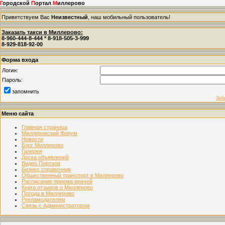
Г
ородской
П
ортал
М
иллерово
Приветствуем Вас
Неизвестный
, наш мобильный пользователь!
Заказать такси в Миллерово:
8-960-444-8-444 * 8-918-505-3-999
8-929-818-92-00
Форма входа
Логин:
Пароль:
запомнить
Заб
Меню сайта
Главная страница
Миллеровский Форум
Новости
Блог Миллерово
Галерея
Доска объявлений
Видео Портала
Бизнес справочник
Общественный транспорт в Миллерово
Расписание приема врачей
Книга отзывов о Миллерово
Погода в Миллерово
Рекламодателям
Связь с Администратором