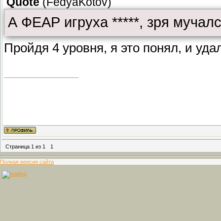
Quote
(
FedyaKotov
)
А ФЕАР игруха *****, зря мучал
Пройдя 4 уровня, я это понял, и уда
Страница
1
из
1
1
Полная версия сайта