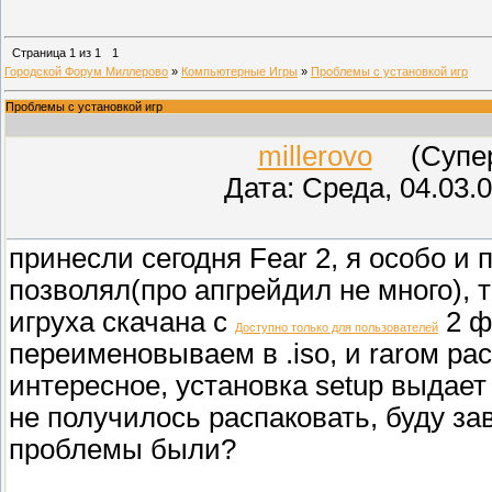
Страница
1
из
1
1
Городской Форум Миллерово
»
Компьютерные Игры
»
Проблемы с установкой игр
Проблемы с установкой игр
millerovo
(СуперМ
Дата: Среда, 04.03.
принесли сегодня Fear 2, я особо и 
позволял(про апгрейдил не много), 
игруха скачана с
2 ф
Доступно только для пользователей
переименовываем в .iso, и rarом р
интересное, установка setup выдает
не получилось распаковать, буду за
проблемы были?