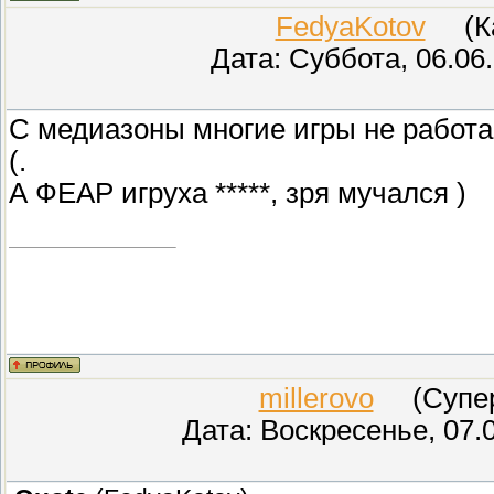
FedyaKotov
(Кар
Дата: Суббота, 06.06
С медиазоны многие игры не работа
(.
А ФЕАР игруха *****, зря мучался )
millerovo
(СуперМ
Дата: Воскресенье, 07.