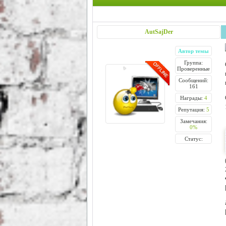
AutSajDer
Автор темы
Группа:
Проверенные
Сообщений:
161
Награды:
4
Репутация:
5
Замечания:
0%
Статус: