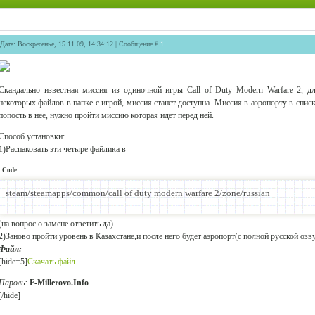
Дата: Воскресенье, 15.11.09, 14:34:12 | Сообщение #
1
Скандально известная миссия из одиночной игры Call of Duty Modern Warfare 2, д
некоторых файлов в папке с игрой, миссия станет доступна. Миссия в аэропорту в списк
попость в нее, нужно пройти миссию которая идет перед ней.
Способ установки:
1)Распаковать эти четыре файлика в
Code
steam/steamapps/common/call of duty modern warfare 2/zone/russian
(на вопрос о замене ответить да)
2)Заново пройти уровень в Казахстане,и после него будет аэропорт(с полной русской озву
Файл:
[hide=5]
Скачать файл
Пароль:
F-Millerovo.Info
[/hide]