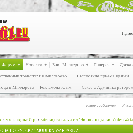
Привет
й Форум
Новости
Блог Миллерово
Галерея
Доска 
ственный транспорт в Миллерово
Расписание приема врачей
года в Миллерово
Рекламодателям
Связь с Администраторо
[
Новые сообщения
·
Участ
ия
»
Компьютерные Игры
»
Заблокированная миссия "Ни слова по-русски" Modern Warfa
ОВА ПО-РУССКИ" MODERN WARFARE 2