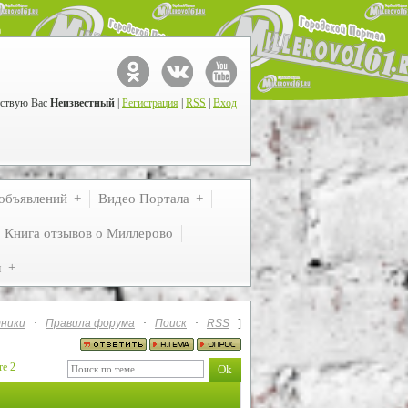
ствую Вас
Неизвестный
|
Регистрация
|
RSS
|
Вход
объявлений
Видео Портала
Книга отзывов о Миллерово
м
ники
·
Правила форума
·
Поиск
·
RSS
]
re 2