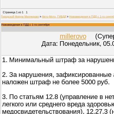
Страница
1
из
1
1
Городской Форум Миллерово
»
Авто-Мото, ГИБДД
»
Нововведения в ПДД с 1-го сентя
Нововведения в ПДД с 1-го сентября
millerovo
(СуперМ
Дата: Понедельник, 05.
1. Минимальный штраф за нарушени
2. За нарушения, зафиксированные
наложен штраф не более 5000 руб.
3. По статьям 12.8 (управление в не
легкого или среднего вреда здоровью)
медосвидетельствования), 12.27.3 (