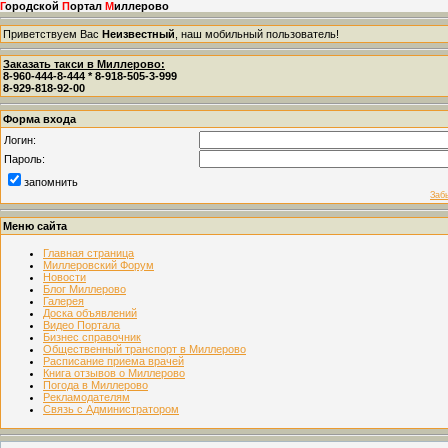
Г
ородской
П
ортал
М
иллерово
Приветствуем Вас
Неизвестный
, наш мобильный пользователь!
Заказать такси в Миллерово:
8-960-444-8-444 * 8-918-505-3-999
8-929-818-92-00
Форма входа
Логин:
Пароль:
запомнить
Заб
Меню сайта
Главная страница
Миллеровский Форум
Новости
Блог Миллерово
Галерея
Доска объявлений
Видео Портала
Бизнес справочник
Общественный транспорт в Миллерово
Расписание приема врачей
Книга отзывов о Миллерово
Погода в Миллерово
Рекламодателям
Связь с Администратором