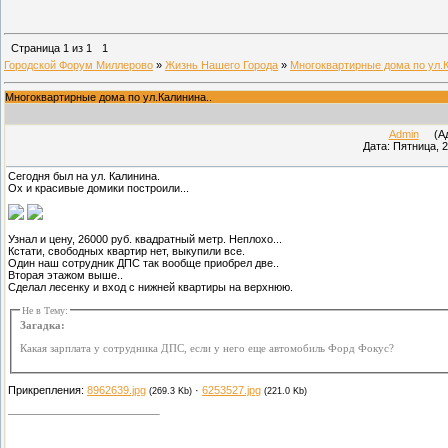
Страница
1
из
1
1
Городской Форум Миллерово
»
Жизнь Нашего Города
»
Многоквартирные дома по ул.К
Многоквартирные дома по ул.Калинина..
Admin
(Адм
Дата: Пятница, 2
Сегодня был на ул. Калинина.
Ох и красивые домики построили...
Узнал и цену, 26000 руб. квадратный метр. Неплохо...
Кстати, свободных квартир нет, выкупили все.
Один наш сотрудник ДПС так вообще приобрел две..
Вторая этажом выше..
Сделал лесенку и вход с нижней квартиры на верхнюю.
Не в Тему:
Загадка:
Какая зарплата у сотрудника ДПС, если у него еще автомобиль Форд Фокус?
Прикрепления:
8962639.jpg
·
6253527.jpg
(269.3 Kb)
(221.0 Kb)