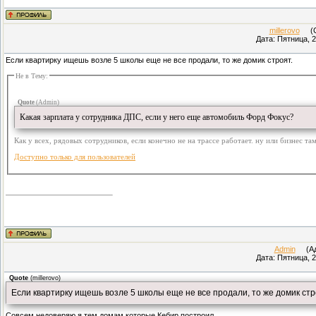
millerovo
(Су
Дата: Пятница, 2
Если квартирку ищешь возле 5 школы еще не все продали, то же домик строят.
Не в Тему:
Quote
(
Admin
)
Какая зарплата у сотрудника ДПС, если у него еще автомобиль Форд Фокус?
Как у всех, рядовых сотрудников, если конечно не на трассе работает. ну или бизнес там
Доступно только для пользователей
Admin
(Адм
Дата: Пятница, 2
Quote
(
millerovo
)
Если квартирку ищешь возле 5 школы еще не все продали, то же домик стр
Совсем недоверяю я тем домам которые Кебир построил.