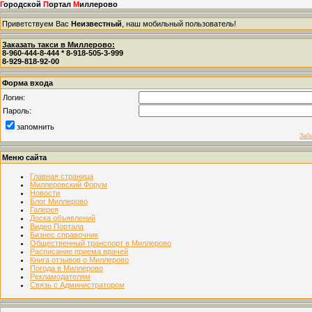
Г
ородской
П
ортал
М
иллерово
Приветствуем Вас
Неизвестный
, наш мобильный пользователь!
Заказать такси в Миллерово:
8-960-444-8-444 * 8-918-505-3-999
8-929-818-92-00
Форма входа
Логин:
Пароль:
запомнить
Заб
Меню сайта
Главная страница
Миллеровский Форум
Новости
Блог Миллерово
Галерея
Доска объявлений
Видео Портала
Бизнес справочник
Общественный транспорт в Миллерово
Расписание приема врачей
Книга отзывов о Миллерово
Погода в Миллерово
Рекламодателям
Связь с Администратором