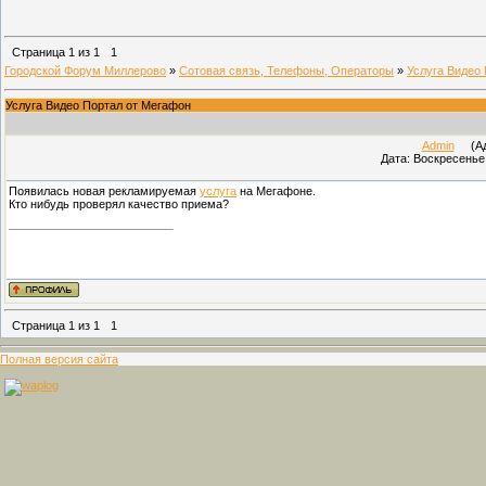
Страница
1
из
1
1
Городской Форум Миллерово
»
Сотовая связь, Телефоны, Операторы
»
Услуга Видео
Услуга Видео Портал от Мегафон
Admin
(Адм
Дата: Воскресенье,
Появилась новая рекламируемая
услуга
на Мегафоне.
Кто нибудь проверял качество приема?
Страница
1
из
1
1
Полная версия сайта