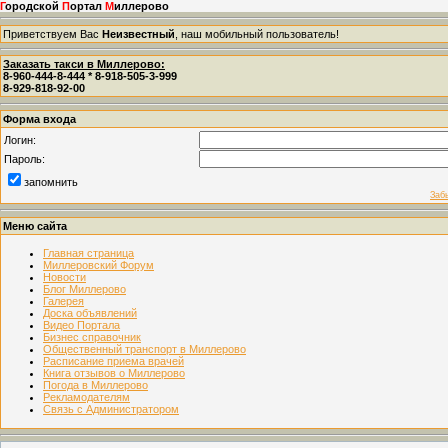
Г
ородской
П
ортал
М
иллерово
Приветствуем Вас
Неизвестный
, наш мобильный пользователь!
Заказать такси в Миллерово:
8-960-444-8-444 * 8-918-505-3-999
8-929-818-92-00
Форма входа
Логин:
Пароль:
запомнить
Заб
Меню сайта
Главная страница
Миллеровский Форум
Новости
Блог Миллерово
Галерея
Доска объявлений
Видео Портала
Бизнес справочник
Общественный транспорт в Миллерово
Расписание приема врачей
Книга отзывов о Миллерово
Погода в Миллерово
Рекламодателям
Связь с Администратором