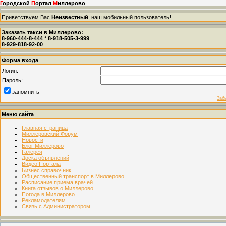
Г
ородской
П
ортал
М
иллерово
Приветствуем Вас
Неизвестный
, наш мобильный пользователь!
Заказать такси в Миллерово:
8-960-444-8-444 * 8-918-505-3-999
8-929-818-92-00
Форма входа
Логин:
Пароль:
запомнить
Заб
Меню сайта
Главная страница
Миллеровский Форум
Новости
Блог Миллерово
Галерея
Доска объявлений
Видео Портала
Бизнес справочник
Общественный транспорт в Миллерово
Расписание приема врачей
Книга отзывов о Миллерово
Погода в Миллерово
Рекламодателям
Связь с Администратором