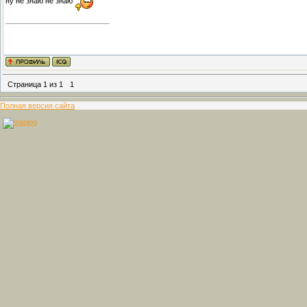
ну не знаю не знаю
Страница
1
из
1
1
Полная версия сайта