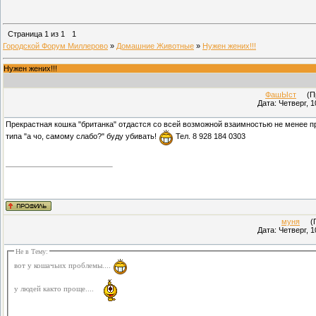
Страница
1
из
1
1
Городской Форум Миллерово
»
Домашние Животные
»
Нужен жених!!!
Нужен жених!!!
ФашЫст
(Про
Дата: Четверг, 1
Прекрастная кошка "британка" отдастся со всей возможной взаимностью не менее пре
типа "а чо, самому слабо?" буду убивать!
Тел. 8 928 184 0303
муня
(Пр
Дата: Четверг, 1
Не в Тему:
вот у кошачьих проблемы....
у людей както проще....