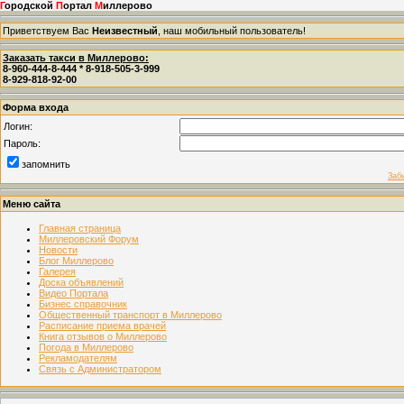
Г
ородской
П
ортал
М
иллерово
Приветствуем Вас
Неизвестный
, наш мобильный пользователь!
Заказать такси в Миллерово:
8-960-444-8-444 * 8-918-505-3-999
8-929-818-92-00
Форма входа
Логин:
Пароль:
запомнить
Заб
Меню сайта
Главная страница
Миллеровский Форум
Новости
Блог Миллерово
Галерея
Доска объявлений
Видео Портала
Бизнес справочник
Общественный транспорт в Миллерово
Расписание приема врачей
Книга отзывов о Миллерово
Погода в Миллерово
Рекламодателям
Связь с Администратором